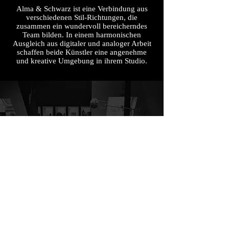
Alma & Schwarz ist eine Verbindung aus
verschiedenen Stil-Richtungen, die
zusammen ein wundervoll bereicherndes
Team bilden. In einem harmonischen
Ausgleich aus digitaler und analoger Arbeit
schaffen beide Künstler eine angenehme
und kreative Umgebung in ihrem Studio.
ANFRAGEN & KONTAKT